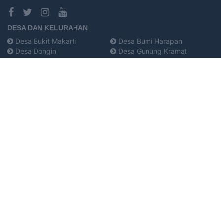
DESA DAN KELURAHAN
Desa Bukit Makarti
Desa Bumi Harapan
Desa Dongin
Desa Gunung Kramat
Desa Kami Wangi
Desa Karya Makmur
Desa Lembah Kramat
Desa Makapa
Desa Mantawa
Desa Mantawa Bonebae
Desa Mekar Jaya
Desa Mekar Sari
Desa Pandan Wangi
Desa Pasir Lamba
Desa Rata
Desa Sindang Sari
Uwe Lolu
KANTOR KECAMATAN TOILI BARAT
Sindang Sari
94765
toilibarat@banggaikab.go.id
085341423330
Hak Cipta © 2017
KOMPAK
, 2018-2026
OpenDesa
Hak