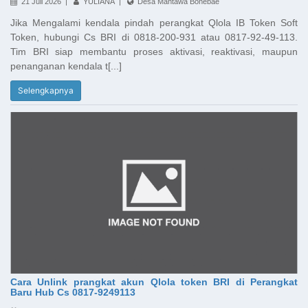
21 Juli 2026 |
YULIANA |
Desa Mantawa Bonebae
Jika Mengalami kendala pindah perangkat Qlola IB Token Soft
Token, hubungi Cs BRI di 0818-200-931 atau 0817-92-49-113.
Tim BRI siap membantu proses aktivasi, reaktivasi, maupun
penanganan kendala t[...]
Selengkapnya
Cara Unlink prangkat akun Qlola token BRI di Perangkat
Baru Hub Cs 0817-9249113