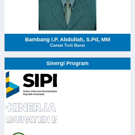
Bambang I.P. Abdullah, S.Pd, MM
Camat Toili Barat
Sinergi Program