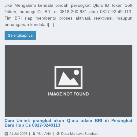
Jika Mengalami kendala pindah perangkat Qlola IB Token Soft
Token, hubungi Cs BRI di 0818-200-931 atau 0817-92-49-113.
Tim BRI siap membantu proses aktivasi, reaktivasi, maupun
penanganan kendala t[...]
Selengkapnya
Cara Unlink prangkat akun Qlola token BRI di Perangkat
Baru Hub Cs 0817-9249113
21 Juli 2026 |
YULIANA |
Desa Mantawa Bonebae