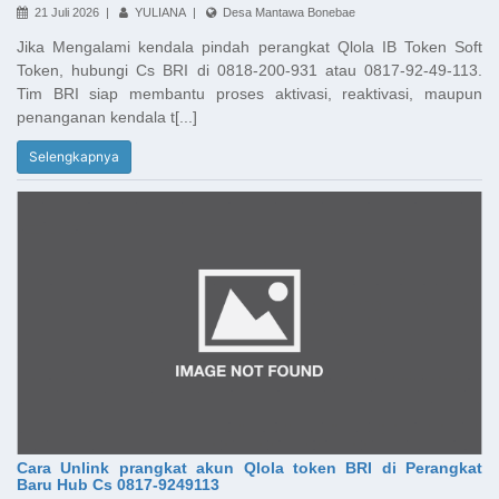
21 Juli 2026 |
YULIANA |
Desa Mantawa Bonebae
Jika Mengalami kendala pindah perangkat Qlola IB Token Soft
Token, hubungi Cs BRI di 0818-200-931 atau 0817-92-49-113.
Tim BRI siap membantu proses aktivasi, reaktivasi, maupun
penanganan kendala t[...]
Selengkapnya
Cara Unlink prangkat akun Qlola token BRI di Perangkat
Baru Hub Cs 0817-9249113