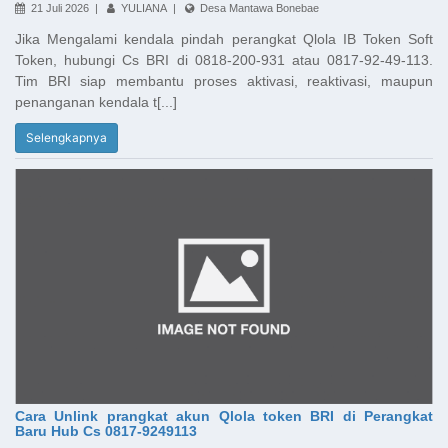
21 Juli 2026 |
YULIANA |
Desa Mantawa Bonebae
Jika Mengalami kendala pindah perangkat Qlola IB Token Soft
Token, hubungi Cs BRI di 0818-200-931 atau 0817-92-49-113.
Tim BRI siap membantu proses aktivasi, reaktivasi, maupun
penanganan kendala t[...]
Selengkapnya
Cara Unlink prangkat akun Qlola token BRI di Perangkat
Baru Hub Cs 0817-9249113