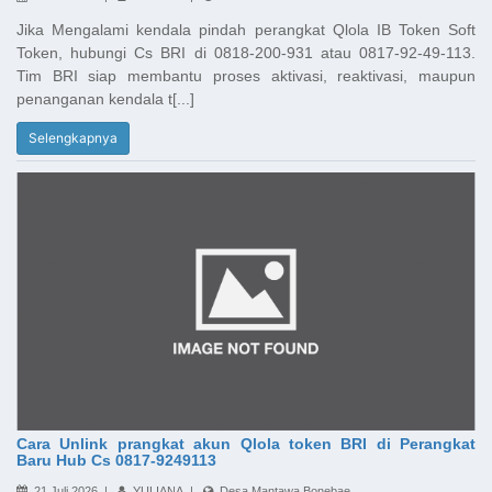
Jika Mengalami kendala pindah perangkat Qlola IB Token Soft
Token, hubungi Cs BRI di 0818-200-931 atau 0817-92-49-113.
Tim BRI siap membantu proses aktivasi, reaktivasi, maupun
penanganan kendala t[...]
Selengkapnya
Cara Unlink prangkat akun Qlola token BRI di Perangkat
Baru Hub Cs 0817-9249113
21 Juli 2026 |
YULIANA |
Desa Mantawa Bonebae