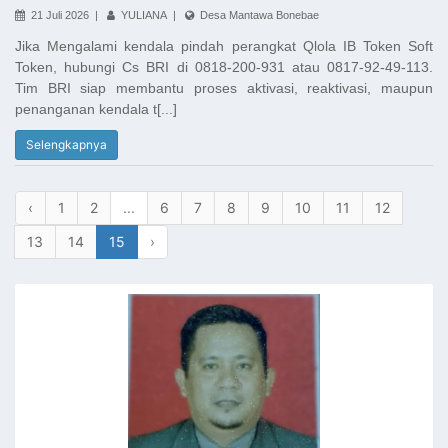
21 Juli 2026 |
YULIANA |
Desa Mantawa Bonebae
Jika Mengalami kendala pindah perangkat Qlola IB Token Soft
Token, hubungi Cs BRI di 0818-200-931 atau 0817-92-49-113.
Tim BRI siap membantu proses aktivasi, reaktivasi, maupun
penanganan kendala t[...]
Selengkapnya
‹
1
2
...
6
7
8
9
10
11
12
13
14
15
›