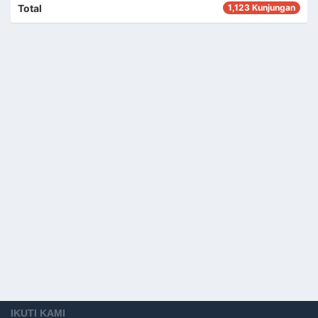
HARUMAN
Total
1,123 Kunjungan
KEPALA SEKSI PEMERINTAHAN
IKUTI KAMI