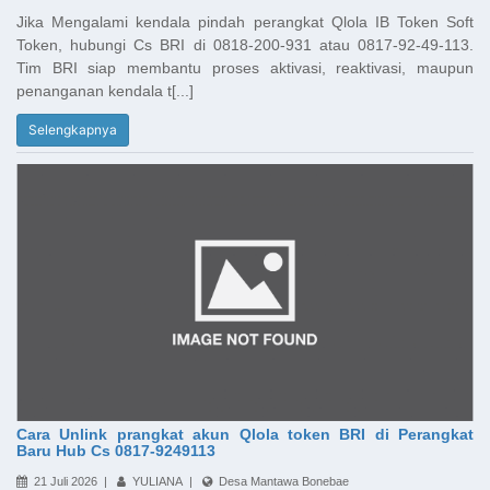
Jika Mengalami kendala pindah perangkat Qlola IB Token Soft
Token, hubungi Cs BRI di 0818-200-931 atau 0817-92-49-113.
Tim BRI siap membantu proses aktivasi, reaktivasi, maupun
penanganan kendala t[...]
Selengkapnya
Cara Unlink prangkat akun Qlola token BRI di Perangkat
Baru Hub Cs 0817-9249113
21 Juli 2026 |
YULIANA |
Desa Mantawa Bonebae