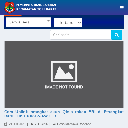
PEMERINTAH KAB. BANGGAI
Berita Desa
KECAMATAN TOILI BARAT
Semua Desa
Cara Unlink prangkat akun Qlola token BRI di Perangkat
Baru Hub Cs 0817-9249113
21 Juli 2026 |
YULIANA |
Desa Mantawa Bonebae