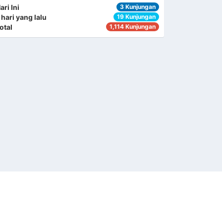
ari Ini
3 Kunjungan
 hari yang lalu
19 Kunjungan
otal
1,114 Kunjungan
ANTOR KECAMATAN TOILI BARAT
Sindang Sari
94765