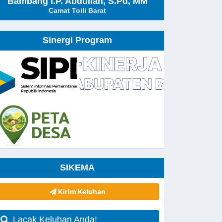
Bambang I.P. Abdullah, S.Pd, MM
Camat Toili Barat
Sinergi Program
SIKEMA
Kirim Keluhan
Lacak Keluhan Anda!