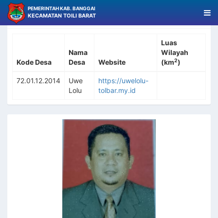
PEMERINTAH KAB. BANGGAI
KECAMATAN TOILI BARAT
Data Desa Uwe Lolu
Luas
Nama
Wilayah
2
Kode Desa
Desa
Website
(km
)
72.01.12.2014
Uwe
https://uwelolu-
Lolu
tolbar.my.id