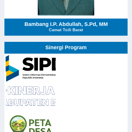
Bambang I.P. Abdullah, S.Pd, MM
Camat Toili Barat
Sinergi Program