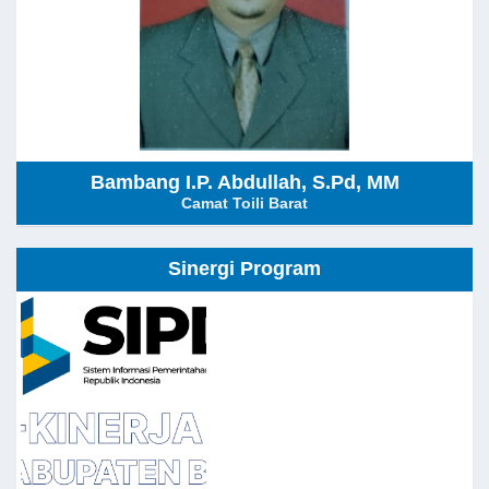
Bambang I.P. Abdullah, S.Pd, MM
Camat Toili Barat
Sinergi Program