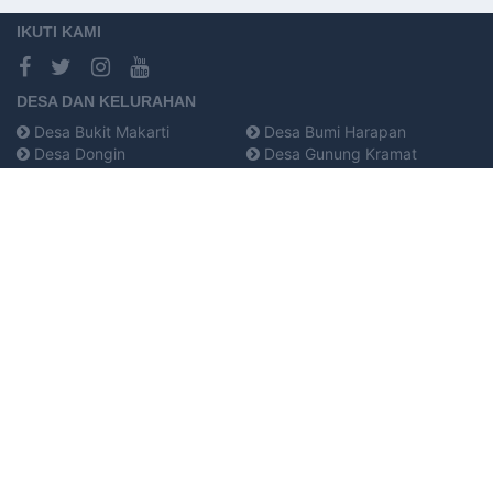
IKUTI KAMI
DESA DAN KELURAHAN
Desa Bukit Makarti
Desa Bumi Harapan
Desa Dongin
Desa Gunung Kramat
Desa Kami Wangi
Desa Karya Makmur
Desa Lembah Kramat
Desa Makapa
Desa Mantawa
Desa Mantawa Bonebae
Desa Mekar Jaya
Desa Mekar Sari
Desa Pandan Wangi
Desa Pasir Lamba
Desa Rata
Desa Sindang Sari
Uwe Lolu
KANTOR KECAMATAN TOILI BARAT
Sindang Sari
94765
toilibarat@banggaikab.go.id
085341423330