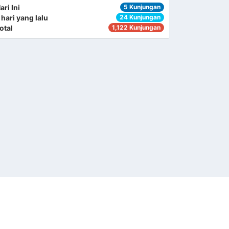
ari Ini
5 Kunjungan
 hari yang lalu
24 Kunjungan
otal
1,122 Kunjungan
ANTOR KECAMATAN TOILI BARAT
Sindang Sari
94765