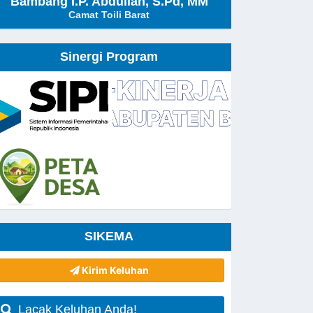
Bambang I.P. Abdullah, S.Pd, MM
Camat Toili Barat
Sinergi Program
SIKEMA
Kirim Keluhan
Lacak Keluhan Anda!