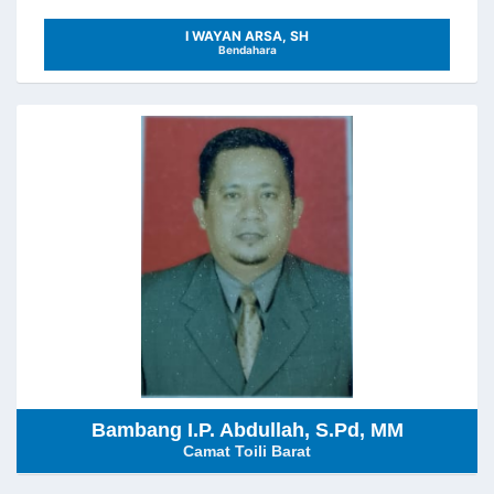
I WAYAN ARSA, SH
Bendahara
Bambang I.P. Abdullah, S.Pd, MM
Camat Toili Barat