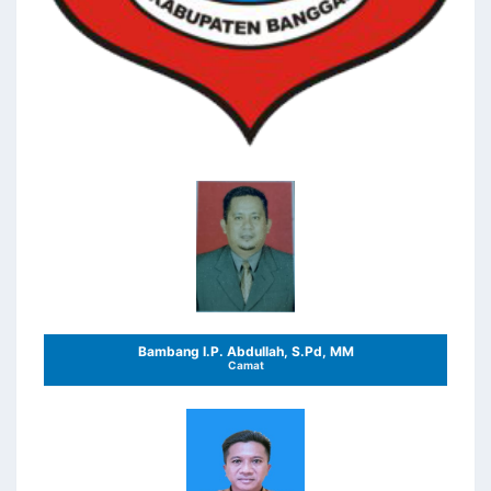
Bambang I.P. Abdullah, S.Pd, MM
Camat