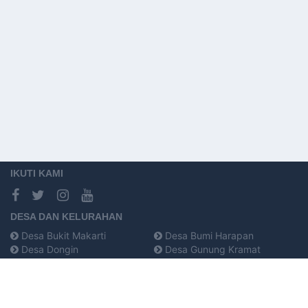
IKUTI KAMI
DESA DAN KELURAHAN
Desa Bukit Makarti
Desa Bumi Harapan
Desa Dongin
Desa Gunung Kramat
Desa Kami Wangi
Desa Karya Makmur
Desa Lembah Kramat
Desa Makapa
Desa Mantawa
Desa Mantawa Bonebae
Desa Mekar Jaya
Desa Mekar Sari