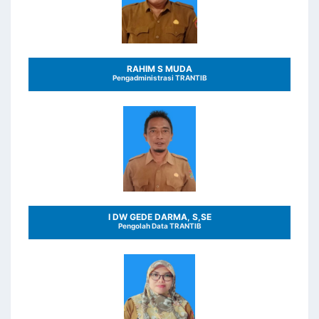
RAHIM S MUDA
Pengadministrasi TRANTIB
I DW GEDE DARMA, S,SE
Pengolah Data TRANTIB