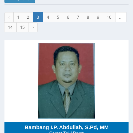
‹
1
2
3
4
5
6
7
8
9
10
...
14
15
›
Bambang I.P. Abdullah, S.Pd, MM
Camat Toili Barat