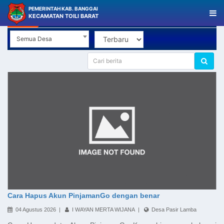
PEMERINTAH KAB. BANGGAI
Berita Desa
KECAMATAN TOILI BARAT
Semua Desa
Cara Hapus Akun PinjamanGo dengan benar
04 Agustus 2026 |
I WAYAN MERTA WIJANA |
Desa Pasir Lamba