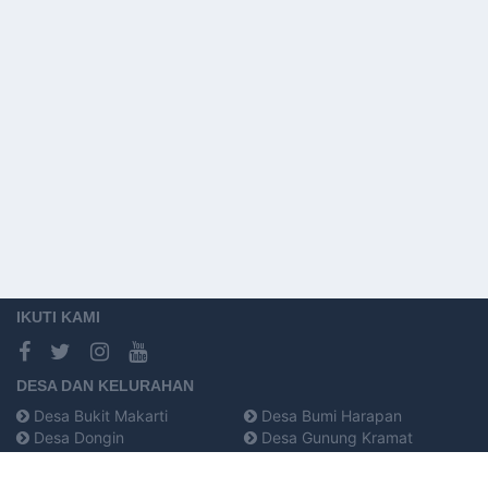
IKUTI KAMI
DESA DAN KELURAHAN
Desa Bukit Makarti
Desa Bumi Harapan
Desa Dongin
Desa Gunung Kramat
Desa Kami Wangi
Desa Karya Makmur
Desa Lembah Kramat
Desa Makapa